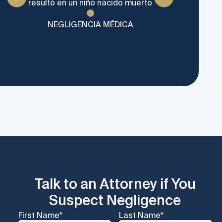
resultó en un niño nacido muerto
con
NEGLIGENCIA MÉDICA
Talk to an Attorney if You
Suspect Negligence
First Name
*
Last Name
*