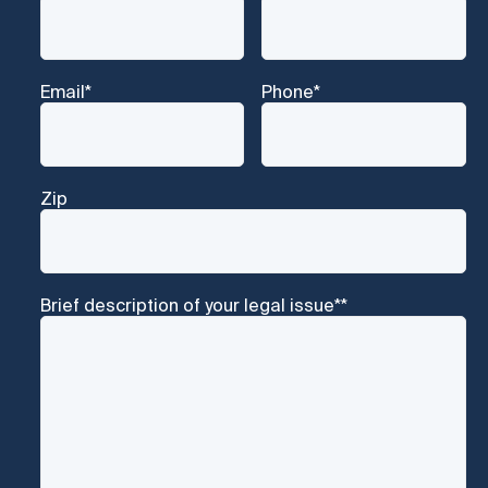
Email
*
Phone
*
Zip
Brief description of your legal issue*
*