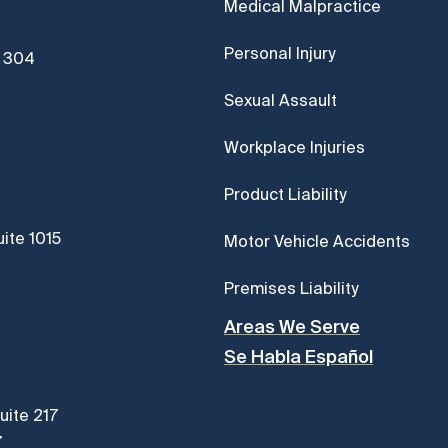
Medical Malpractice
Personal Injury
e 304
Sexual Assault
Workplace Injuries
Product Liability
ite 1015
Motor Vehicle Accidents
Premises Liability
Areas We Serve
Se Habla Español
uite 217
7