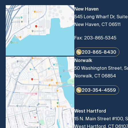
New Haven
545 Long Wharf Dr, Suit
New Haven, CT 06511
Fax: 203-865-5345
203-865-8430
Norwalk
50 Washington Street, Su
Norwalk, CT 06854
203-354-4559
West Hartford
15 N. Main Street #100, S
West Hartford, CT 0610