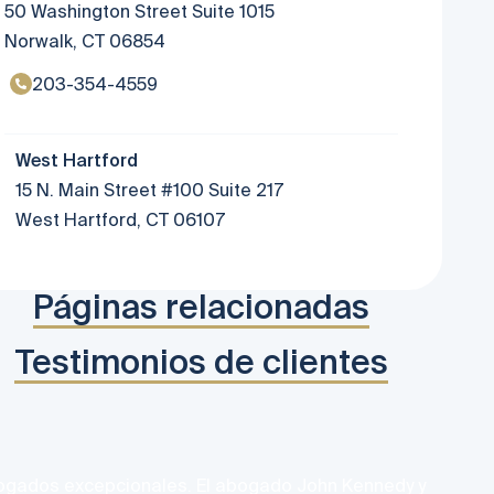
50 Washington Street Suite 1015
Norwalk, CT 06854
203-354-4559
West Hartford
15 N. Main Street #100 Suite 217
West Hartford, CT 06107
Páginas relacionadas
Testimonios de clientes
Los 
gados excepcionales. El abogado John Kennedy y